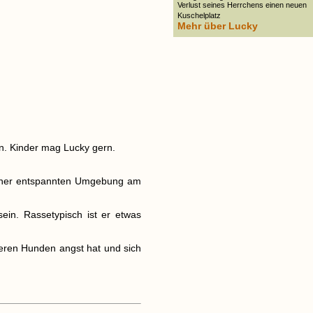
Verlust seines Herrchens einen neuen
Kuschelplatz
Mehr über Lucky
en. Kinder mag Lucky gern.
 einer entspannten Umgebung am
ein. Rassetypisch ist er etwas
eren Hunden angst hat und sich