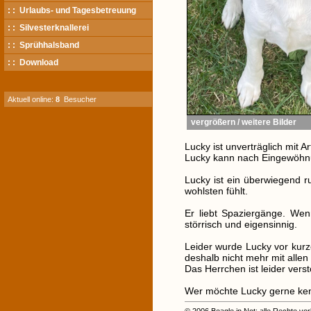
: : Urlaubs- und Tagesbetreuung
: : Silvesterknallerei
: : Sprühhalsband
: : Download
Aktuell online:
8
Besucher
vergrößern / weitere Bilder
Lucky ist unverträglich mit 
Lucky kann nach Eingewöhnun
Lucky ist ein überwiegend 
wohlsten fühlt.
Er liebt Spaziergänge. Wen
störrisch und eigensinnig.
Leider wurde Lucky vor kur
deshalb nicht mehr mit allen
Das Herrchen ist leider verst
Wer möchte Lucky gerne ke