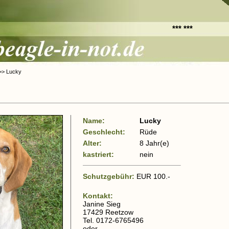
*** ***
 >> Lucky
Name:
Lucky
Geschlecht:
Rüde
Alter:
8 Jahr(e)
kastriert:
nein
Schutzgebühr:
EUR 100.-
Kontakt:
Janine Sieg
17429 Reetzow
Tel. 0172-6765496
oder