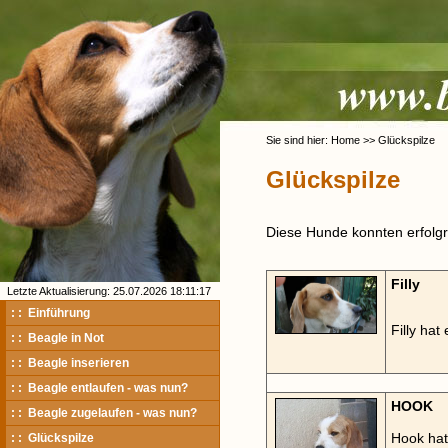
Sie sind hier: Home >> Glückspilze
Glückspilze
Diese Hunde konnten erfolgre
Filly
Letzte Aktualisierung: 25.07.2026 18:11:17
: : Einführung
Filly ha
: : Beagle in Not
: : Beagle inserieren
: : Beagle entlaufen - was nun?
HOOK
: : Beagle zugelaufen - was nun?
Hook hat
: : Glückspilze