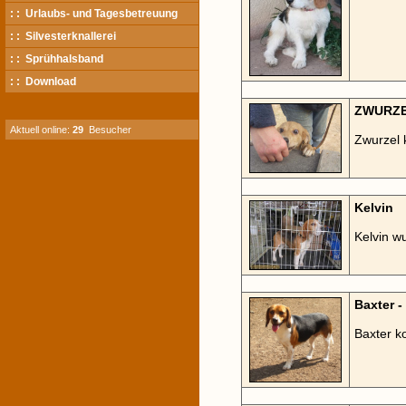
: : Urlaubs- und Tagesbetreuung
: : Silvesterknallerei
: : Sprühhalsband
: : Download
ZWURZ
Aktuell online:
29
Besucher
Zwurzel 
Kelvin
Kelvin wu
Baxter 
Baxter k