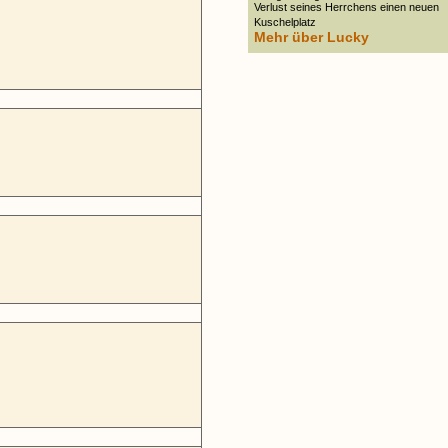
Verlust seines Herrchens einen neuen
Kuschelplatz
Mehr über Lucky