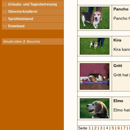
: : Urlaubs- und Tagesbetreuung
Pancho
: : Silvesterknallerei
Pancho h
: : Sprühhalsband
: : Download
Kira
Aktuell online:
2
Besucher
Kira kan
Gritt
Gritt ha
Elmo
Elmo hat
Seite
1
|
2
|
3
|
4
|
5
|
6
|
7
|