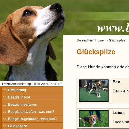
Sie sind hier: Home >> Glückspilze
Glückspilze
Diese Hunde konnten erfolgre
Ben
Letzte Aktualisierung: 25.07.2026 18:11:17
: : Einführung
Der klei
: : Beagle in Not
: : Beagle inserieren
: : Beagle entlaufen - was nun?
Lucas
: : Beagle zugelaufen - was nun?
Lucas ha
: : Glückspilze