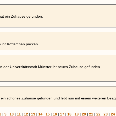
at ein Zuhause gefunden.
n ihr Köfferchen packen.
t in der Universitätsstadt Münster ihr neues Zuhause gefunden
 ein schönes Zuhause gefunden und lebt nun mit einem weiteren Beag
8
|
9
|
10
|
11
|
12
|
13
|
14
|
15
|
16
|
17
|
18
|
19
|
20
|
21
|
22
|
23
|
24