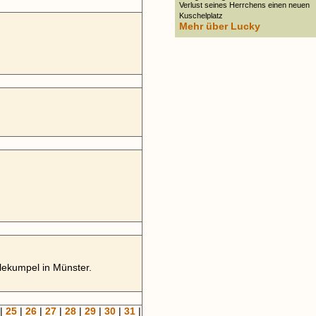
Verlust seines Herrchens einen neuen
Kuschelplatz
Mehr über Lucky
lekumpel in Münster.
|
25
|
26
|
27
|
28
|
29
|
30
|
31
|