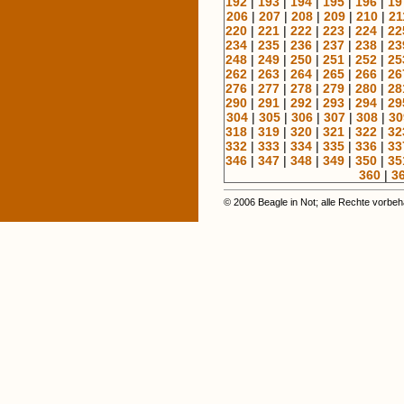
192
|
193
|
194
|
195
|
196
|
19
206
|
207
|
208
|
209
|
210
|
21
220
|
221
|
222
|
223
|
224
|
22
234
|
235
|
236
|
237
|
238
|
23
248
|
249
|
250
|
251
|
252
|
25
262
|
263
|
264
|
265
|
266
|
26
276
|
277
|
278
|
279
|
280
|
28
290
|
291
|
292
|
293
|
294
|
29
304
|
305
|
306
|
307
|
308
|
30
318
|
319
|
320
|
321
|
322
|
32
332
|
333
|
334
|
335
|
336
|
33
346
|
347
|
348
|
349
|
350
|
35
360
|
3
© 2006 Beagle in Not; alle Rechte vorbeh