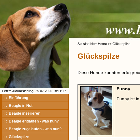
Sie sind hier: Home >> Glückspilze
Glückspilze
Diese Hunde konnten erfolgreich
Funny
Letzte Aktualisierung: 25.07.2026 18:11:17
: : Einführung
Funny ist in
: : Beagle in Not
: : Beagle inserieren
: : Beagle entlaufen - was nun?
: : Beagle zugelaufen - was nun?
: : Glückspilze