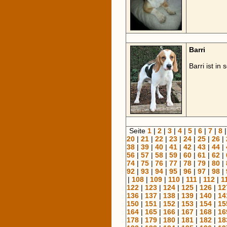
Barri
Barri ist i
Seite
1
|
2
|
3
|
4
|
5
|
6
|
7
|
8
20
|
21
|
22
|
23
|
24
|
25
|
26
|
38
|
39
|
40
|
41
|
42
|
43
|
44
|
56
|
57
|
58
|
59
|
60
|
61
|
62
|
74
|
75
|
76
|
77
|
78
|
79
|
80
|
92
|
93
|
94
|
95
|
96
|
97
|
98
|
|
108
|
109
|
110
|
111
|
112
|
1
122
|
123
|
124
|
125
|
126
|
12
136
|
137
|
138
|
139
|
140
|
14
150
|
151
|
152
|
153
|
154
|
15
164
|
165
|
166
|
167
|
168
|
16
178
|
179
|
180
|
181
|
182
|
18