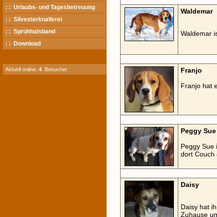
: : Urlaubs- und Tagesbetreuung
Waldemar
: : Silvesterknallerei
: : Sprühhalsband
Waldemar i
: : Download
Aktuell online:
4
Besucher
Franjo
Franjo hat 
Peggy Sue
Peggy Sue i
dort Couch 
Daisy
Daisy hat ih
Zuhause u