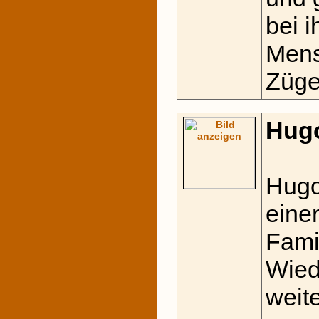
bei 
Mens
Züge
Hug
Hugo
einer
Fami
Wied
weit