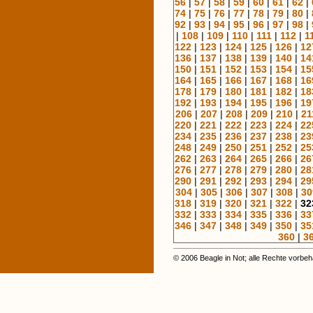
56
|
57
|
58
|
59
|
60
|
61
|
62
|
74
|
75
|
76
|
77
|
78
|
79
|
80
|
92
|
93
|
94
|
95
|
96
|
97
|
98
|
|
108
|
109
|
110
|
111
|
112
|
1
122
|
123
|
124
|
125
|
126
|
12
136
|
137
|
138
|
139
|
140
|
14
150
|
151
|
152
|
153
|
154
|
15
164
|
165
|
166
|
167
|
168
|
16
178
|
179
|
180
|
181
|
182
|
18
192
|
193
|
194
|
195
|
196
|
19
206
|
207
|
208
|
209
|
210
|
21
220
|
221
|
222
|
223
|
224
|
22
234
|
235
|
236
|
237
|
238
|
23
248
|
249
|
250
|
251
|
252
|
25
262
|
263
|
264
|
265
|
266
|
26
276
|
277
|
278
|
279
|
280
|
28
290
|
291
|
292
|
293
|
294
|
29
304
|
305
|
306
|
307
|
308
|
30
318
|
319
|
320
|
321
|
322
|
32
332
|
333
|
334
|
335
|
336
|
33
346
|
347
|
348
|
349
|
350
|
35
360
|
3
© 2006 Beagle in Not; alle Rechte vorbeh