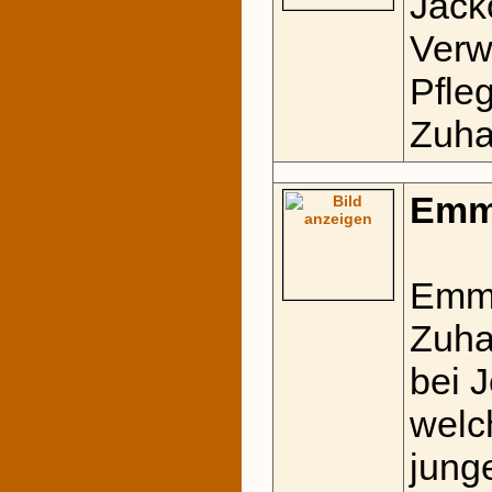
Jack
Verw
Pfle
Zuha
Emm
Emmi
Zuha
bei 
welc
jung