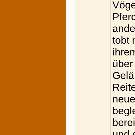
Vöge
Pfer
ander
tobt
ihre
über
Gelä
Reite
neue
begle
berei
und 