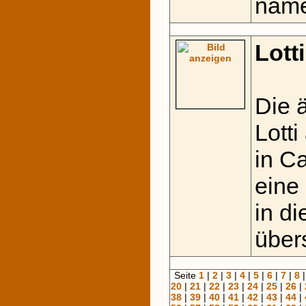
name
Lotti
Die 
Lott
in C
eine
in d
übers
Seite
1
|
2
|
3
|
4
|
5
|
6
|
7
|
8
20
|
21
|
22
|
23
|
24
|
25
|
26
|
38
|
39
|
40
|
41
|
42
|
43
|
44
|