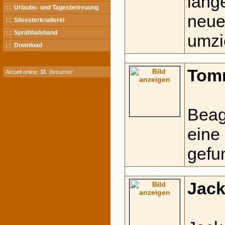
länge
: : Urlaubs- und Tagesbetreuung
neue
: : Silvesterknallerei
: : Sprühhalsband
umzi
: : Download
Tom
Aktuell online:
31
Besucher
Beag
eine
gefu
Jac