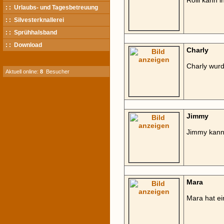
Rolli kann 
: : Urlaubs- und Tagesbetreuung
: : Silvesterknallerei
: : Sprühhalsband
: : Download
Charly
Charly wurd
Aktuell online:
8
Besucher
Jimmy
Jimmy kann
Mara
Mara hat e