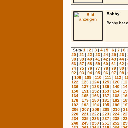
Bobby
Bobby hat e
Seite
1
|
2
|
3
|
4
|
5
|
6
|
7
|
8
20
|
21
|
22
|
23
|
24
|
25
|
26
|
38
|
39
|
40
|
41
|
42
|
43
|
44
|
56
|
57
|
58
|
59
|
60
|
61
|
62
|
74
|
75
|
76
|
77
|
78
|
79
|
80
|
92
|
93
|
94
|
95
|
96
|
97
|
98
|
|
108
|
109
|
110
|
111
|
112
|
1
122
|
123
|
124
|
125
|
126
|
12
136
|
137
|
138
|
139
|
140
|
14
150
|
151
|
152
|
153
|
154
|
15
164
|
165
|
166
|
167
|
168
|
16
178
|
179
|
180
|
181
|
182
|
18
192
|
193
|
194
|
195
|
196
|
19
206
|
207
|
208
|
209
|
210
|
21
220
|
221
|
222
|
223
|
224
|
22
234
|
235
|
236
|
237
|
238
|
23
248
|
249
|
250
|
251
|
252
|
25
262
|
263
|
264
|
265
|
266
|
26