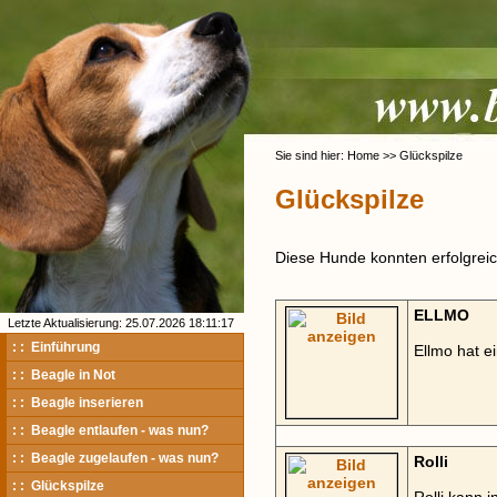
Sie sind hier: Home >> Glückspilze
Glückspilze
Diese Hunde konnten erfolgreich
ELLMO
Letzte Aktualisierung: 25.07.2026 18:11:17
: : Einführung
Ellmo hat 
: : Beagle in Not
: : Beagle inserieren
: : Beagle entlaufen - was nun?
: : Beagle zugelaufen - was nun?
Rolli
: : Glückspilze