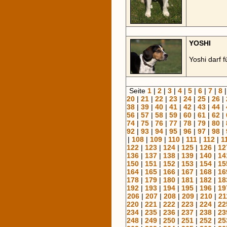
YOSHI
Yoshi darf f
Seite
1
|
2
|
3
|
4
|
5
|
6
|
7
|
8
20
|
21
|
22
|
23
|
24
|
25
|
26
|
38
|
39
|
40
|
41
|
42
|
43
|
44
|
56
|
57
|
58
|
59
|
60
|
61
|
62
|
74
|
75
|
76
|
77
|
78
|
79
|
80
|
92
|
93
|
94
|
95
|
96
|
97
|
98
|
|
108
|
109
|
110
|
111
|
112
|
1
122
|
123
|
124
|
125
|
126
|
12
136
|
137
|
138
|
139
|
140
|
14
150
|
151
|
152
|
153
|
154
|
15
164
|
165
|
166
|
167
|
168
|
16
178
|
179
|
180
|
181
|
182
|
18
192
|
193
|
194
|
195
|
196
|
19
206
|
207
|
208
|
209
|
210
|
21
220
|
221
|
222
|
223
|
224
|
22
234
|
235
|
236
|
237
|
238
|
23
248
|
249
|
250
|
251
|
252
|
25