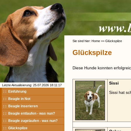
Sie sind hier: Home >> Glückspilze
Glückspilze
Diese Hunde konnten erfolgreich
Sissi
Letzte Aktualisierung: 25.07.2026 18:11:17
: : Einführung
Sissi hat s
: : Beagle in Not
: : Beagle inserieren
: : Beagle entlaufen - was nun?
: : Beagle zugelaufen - was nun?
: : Glückspilze