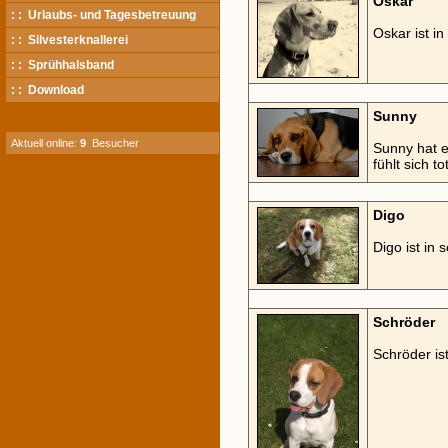
Oskar
: : Urlaubs- und Tagesbetreuung
Oskar ist 
: : Silvesterknallerei
: : Sprühhalsband
: : Download
Sunny
Aktuell online:
9
Besucher
Sunny hat e
fühlt sich to
Digo
Digo ist in
Schröder
Schröder is