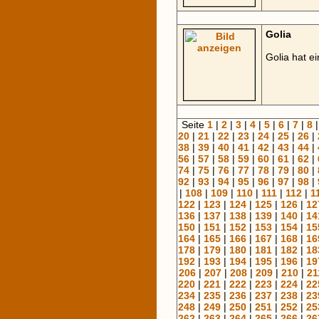
Golia
Golia hat e
Seite
1
|
2
|
3
|
4
|
5
|
6
|
7
|
8
20
|
21
|
22
|
23
|
24
|
25
|
26
|
38
|
39
|
40
|
41
|
42
|
43
|
44
|
56
|
57
|
58
|
59
|
60
|
61
|
62
|
74
|
75
|
76
|
77
|
78
|
79
|
80
|
92
|
93
|
94
|
95
|
96
|
97
|
98
|
|
108
|
109
|
110
|
111
|
112
|
1
122
|
123
|
124
|
125
|
126
|
12
136
|
137
|
138
|
139
|
140
|
14
150
|
151
|
152
|
153
|
154
|
15
164
|
165
|
166
|
167
|
168
|
16
178
|
179
|
180
|
181
|
182
|
18
192
|
193
|
194
|
195
|
196
|
19
206
|
207
|
208
|
209
|
210
|
21
220
|
221
|
222
|
223
|
224
|
22
234
|
235
|
236
|
237
|
238
|
23
248
|
249
|
250
|
251
|
252
|
25
262
|
263
|
264
|
265
|
266
|
26