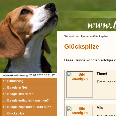
Sie sind hier: Home >> Glückspilze
Glückspilze
Diese Hunde konnten erfolgreich
Timmi
Letzte Aktualisierung: 25.07.2026 18:11:17
: : Einführung
Timmi hat 
: : Beagle in Not
: : Beagle inserieren
: : Beagle entlaufen - was nun?
: : Beagle zugelaufen - was nun?
Mia
: : Glückspilze