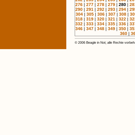
276
|
277
|
278
|
279
|
280
|
28
290
|
291
|
292
|
293
|
294
|
29
304
|
305
|
306
|
307
|
308
|
30
318
|
319
|
320
|
321
|
322
|
32
332
|
333
|
334
|
335
|
336
|
33
346
|
347
|
348
|
349
|
350
|
35
360
|
3
© 2006 Beagle in Not; alle Rechte vorbeh