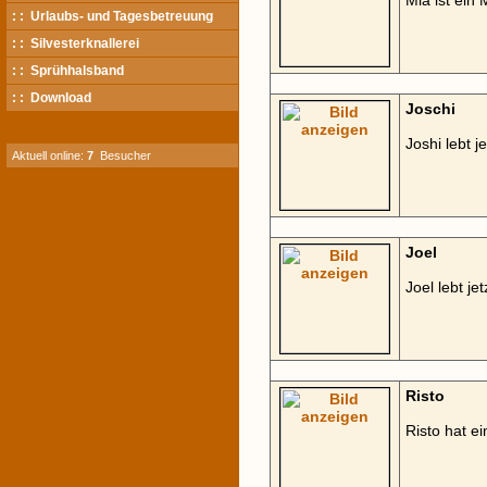
Mia ist ein
: : Urlaubs- und Tagesbetreuung
: : Silvesterknallerei
: : Sprühhalsband
: : Download
Joschi
Joshi lebt 
Aktuell online:
7
Besucher
Joel
Joel lebt je
Risto
Risto hat e