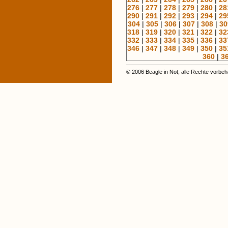
276
|
277
|
278
|
279
|
280
|
28
290
|
291
|
292
|
293
|
294
|
29
304
|
305
|
306
|
307
|
308
|
30
318
|
319
|
320
|
321
|
322
|
32
332
|
333
|
334
|
335
|
336
|
33
346
|
347
|
348
|
349
|
350
|
35
360
|
3
© 2006 Beagle in Not; alle Rechte vorbeh