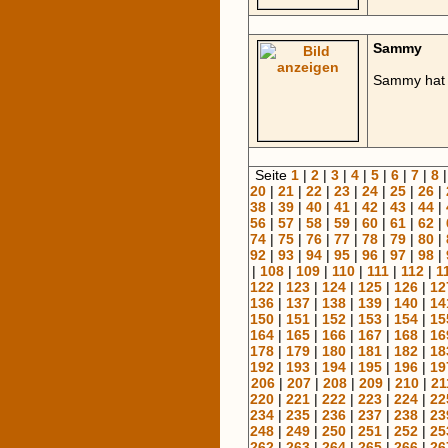
Sammy
Sammy hat 
Seite
1
|
2
|
3
|
4
|
5
|
6
|
7
|
8
20
|
21
|
22
|
23
|
24
|
25
|
26
|
38
|
39
|
40
|
41
|
42
|
43
|
44
|
56
|
57
|
58
|
59
|
60
|
61
|
62
|
74
|
75
|
76
|
77
|
78
|
79
|
80
|
92
|
93
|
94
|
95
|
96
|
97
|
98
|
|
108
|
109
|
110
|
111
|
112
|
1
122
|
123
|
124
|
125
|
126
|
12
136
|
137
|
138
|
139
|
140
|
14
150
|
151
|
152
|
153
|
154
|
15
164
|
165
|
166
|
167
|
168
|
16
178
|
179
|
180
|
181
|
182
|
18
192
|
193
|
194
|
195
|
196
|
19
206
|
207
|
208
|
209
|
210
|
21
220
|
221
|
222
|
223
|
224
|
22
234
|
235
|
236
|
237
|
238
|
23
248
|
249
|
250
|
251
|
252
|
25
262
|
263
|
264
|
265
|
266
|
26