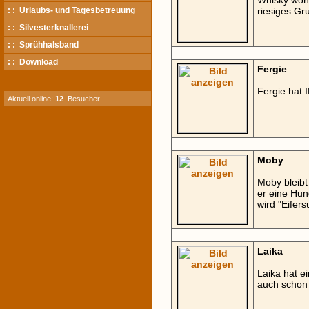
Whisky wohn
: : Urlaubs- und Tagesbetreuung
riesiges Gr
: : Silvesterknallerei
: : Sprühhalsband
: : Download
Fergie
Fergie hat
Aktuell online:
12
Besucher
Moby
Moby bleibt
er eine Hun
wird "Eifer
Laika
Laika hat e
auch schon t