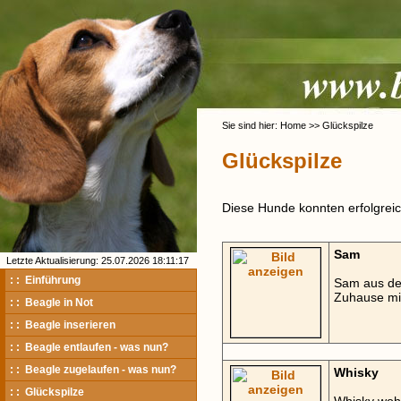
Sie sind hier: Home >> Glückspilze
Glückspilze
Diese Hunde konnten erfolgreich
Sam
Letzte Aktualisierung: 25.07.2026 18:11:17
: : Einführung
Sam aus der
Zuhause mi
: : Beagle in Not
: : Beagle inserieren
: : Beagle entlaufen - was nun?
: : Beagle zugelaufen - was nun?
Whisky
: : Glückspilze