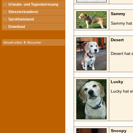
: : Urlaubs- und Tagesbetreuung
: : Silvesterknallerei
Sammy
: : Sprühhalsband
Sammy hat 
: : Download
Desert
Aktuell online:
9
Besucher
Desert hat
Lucky
Lucky hat 
Snoopy