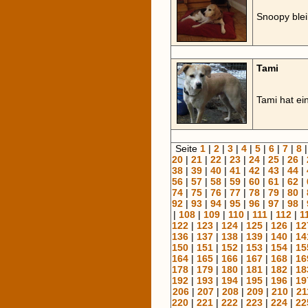
Snoopy bleib
Tami
Tami hat e
Seite
1
|
2
|
3
|
4
|
5
|
6
|
7
|
8
20
|
21
|
22
|
23
|
24
|
25
|
26
|
38
|
39
|
40
|
41
|
42
|
43
|
44
|
56
|
57
|
58
|
59
|
60
|
61
|
62
|
74
|
75
|
76
|
77
|
78
|
79
|
80
|
92
|
93
|
94
|
95
|
96
|
97
|
98
|
|
108
|
109
|
110
|
111
|
112
|
1
122
|
123
|
124
|
125
|
126
|
12
136
|
137
|
138
|
139
|
140
|
14
150
|
151
|
152
|
153
|
154
|
15
164
|
165
|
166
|
167
|
168
|
16
178
|
179
|
180
|
181
|
182
|
18
192
|
193
|
194
|
195
|
196
|
19
206
|
207
|
208
|
209
|
210
|
21
220
|
221
|
222
|
223
|
224
|
22