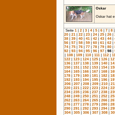
Oskar
Oskar hat 
Seite
1
|
2
|
3
|
4
|
5
|
6
|
7
|
8
20
|
21
|
22
|
23
|
24
|
25
|
26
|
38
|
39
|
40
|
41
|
42
|
43
|
44
|
56
|
57
|
58
|
59
|
60
|
61
|
62
|
74
|
75
|
76
|
77
|
78
|
79
|
80
|
92
|
93
|
94
|
95
|
96
|
97
|
98
|
|
108
|
109
|
110
|
111
|
112
|
1
122
|
123
|
124
|
125
|
126
|
12
136
|
137
|
138
|
139
|
140
|
14
150
|
151
|
152
|
153
|
154
|
15
164
|
165
|
166
|
167
|
168
|
16
178
|
179
|
180
|
181
|
182
|
18
192
|
193
|
194
|
195
|
196
|
19
206
|
207
|
208
|
209
|
210
|
21
220
|
221
|
222
|
223
|
224
|
22
234
|
235
|
236
|
237
|
238
|
23
248
|
249
|
250
|
251
|
252
|
25
262
|
263
|
264
|
265
|
266
|
26
276
|
277
|
278
|
279
|
280
|
28
290
|
291
|
292
|
293
|
294
|
29
304
|
305
|
306
|
307
|
308
|
30