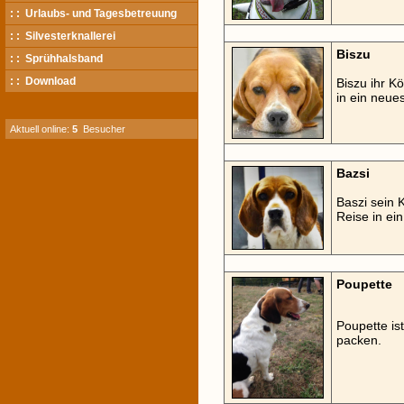
: : Urlaubs- und Tagesbetreuung
: : Silvesterknallerei
Biszu
: : Sprühhalsband
: : Download
Biszu ihr Kö
in ein neue
Aktuell online:
5
Besucher
Bazsi
Baszi sein K
Reise in ei
Poupette
Poupette ist
packen.