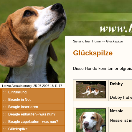
Sie sind hier: Home >> Glückspilze
Glückspilze
Diese Hunde konnten erfolgreich
Debby
Letzte Aktualisierung: 25.07.2026 18:11:17
: : Einführung
Debby hat 
: : Beagle in Not
: : Beagle inserieren
Nessie
: : Beagle entlaufen - was nun?
Nessie ist 
: : Beagle zugelaufen - was nun?
: : Glückspilze