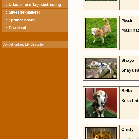
: : Urlaubs- und Tagesbetreuung
: : Silvesterknallerei
Mazli
: : Sprühhalsband
: : Download
Mazli hat
Aktuell online:
19
Besucher
Shaya
Shaya ka
Bella
Bella ha
Cindy