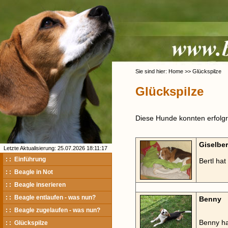
Sie sind hier: Home >> Glückspilze
Glückspilze
Diese Hunde konnten erfolgre
Giselber
Letzte Aktualisierung: 25.07.2026 18:11:17
: : Einführung
Bertl ha
: : Beagle in Not
: : Beagle inserieren
: : Beagle entlaufen - was nun?
Benny
: : Beagle zugelaufen - was nun?
Benny ha
: : Glückspilze