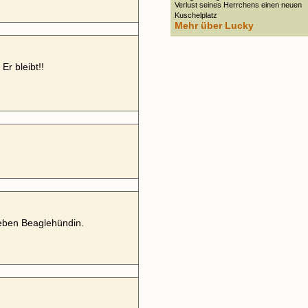
Verlust seines Herrchens einen neuen
Kuschelplatz
Mehr über Lucky
Er bleibt!!
lieben Beaglehündin.