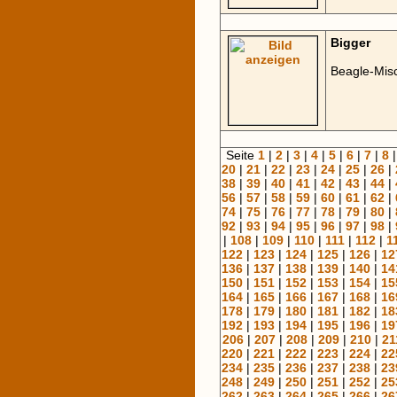
Bigger
Beagle-Misc
Seite
1
|
2
|
3
|
4
|
5
|
6
|
7
|
8
20
|
21
|
22
|
23
|
24
|
25
|
26
|
38
|
39
|
40
|
41
|
42
|
43
|
44
|
56
|
57
|
58
|
59
|
60
|
61
|
62
|
74
|
75
|
76
|
77
|
78
|
79
|
80
|
92
|
93
|
94
|
95
|
96
|
97
|
98
|
|
108
|
109
|
110
|
111
|
112
|
1
122
|
123
|
124
|
125
|
126
|
12
136
|
137
|
138
|
139
|
140
|
14
150
|
151
|
152
|
153
|
154
|
15
164
|
165
|
166
|
167
|
168
|
16
178
|
179
|
180
|
181
|
182
|
18
192
|
193
|
194
|
195
|
196
|
19
206
|
207
|
208
|
209
|
210
|
21
220
|
221
|
222
|
223
|
224
|
22
234
|
235
|
236
|
237
|
238
|
23
248
|
249
|
250
|
251
|
252
|
25
262
|
263
|
264
|
265
|
266
|
26