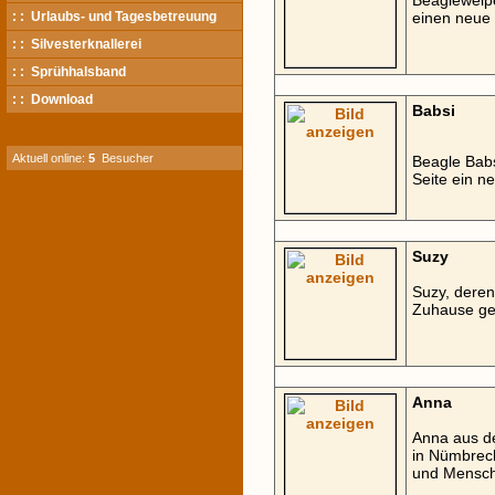
Beaglewelp
: : Urlaubs- und Tagesbetreuung
einen neue 
: : Silvesterknallerei
: : Sprühhalsband
: : Download
Babsi
Aktuell online:
5
Besucher
Beagle Babs
Seite ein 
Suzy
Suzy, deren
Zuhause ge
Anna
Anna aus de
in Nümbrech
und Mensche