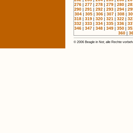
276
|
277
|
278
|
279
|
280
|
28
290
|
291
|
292
|
293
|
294
|
29
304
|
305
|
306
|
307
|
308
|
30
318
|
319
|
320
|
321
|
322
|
32
332
|
333
|
334
|
335
|
336
|
33
346
|
347
|
348
|
349
|
350
|
35
360
|
3
© 2006 Beagle in Not; alle Rechte vorbeh