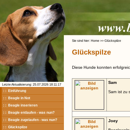
Sie sind hier: Home >> Glückspilze
Glückspilze
Diese Hunde konnten erfolgreich
Sam
Letzte Aktualisierung: 25.07.2026 18:11:17
: : Einführung
Sam ist zu 
: : Beagle in Not
: : Beagle inserieren
: : Beagle entlaufen - was nun?
: : Beagle zugelaufen - was nun?
Joey
: : Glückspilze