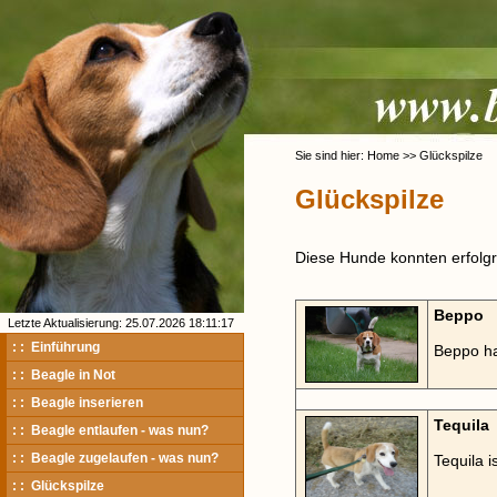
Sie sind hier: Home >> Glückspilze
Glückspilze
Diese Hunde konnten erfolgre
Beppo
Letzte Aktualisierung: 25.07.2026 18:11:17
: : Einführung
Beppo ha
: : Beagle in Not
: : Beagle inserieren
Tequila
: : Beagle entlaufen - was nun?
: : Beagle zugelaufen - was nun?
Tequila is
: : Glückspilze