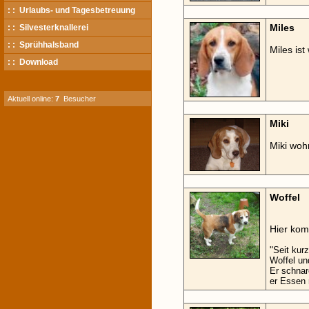
: : Urlaubs- und Tagesbetreuung
Miles
: : Silvesterknallerei
: : Sprühhalsband
Miles ist
: : Download
Aktuell online:
7
Besucher
Miki
Miki woh
Woffel
Hier kom
"
Seit kur
Woffel un
Er schnar
er Essen r