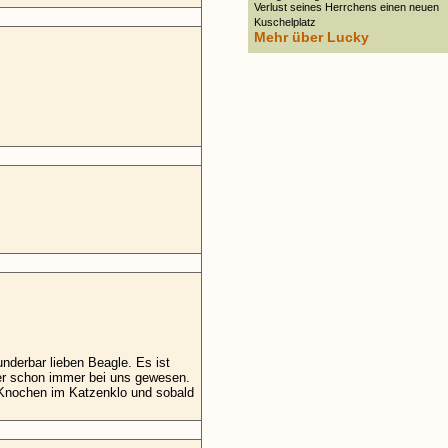
Verlust seines Herrchens einen neuen
Kuschelplatz
Mehr über Lucky
underbar lieben Beagle.
Es ist
 er schon immer bei uns gewesen.
e Knochen im Katzenklo und sobald